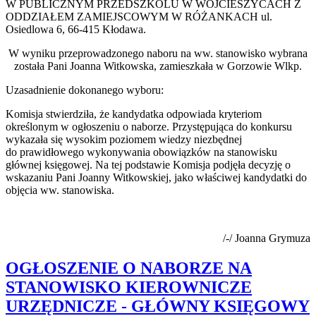
W PUBLICZNYM PRZEDSZKOLU W WOJCIESZYCACH Z
ODDZIAŁEM ZAMIEJSCOWYM W RÓŻANKACH ul.
Osiedlowa 6, 66-415 Kłodawa.
W wyniku przeprowadzonego naboru na ww. stanowisko wybrana
została Pani Joanna Witkowska, zamieszkała w Gorzowie Wlkp.
Uzasadnienie dokonanego wyboru:
Komisja stwierdziła, że kandydatka odpowiada kryteriom
określonym w ogłoszeniu o naborze. Przystępująca do konkursu
wykazała się wysokim poziomem wiedzy niezbędnej
do prawidłowego wykonywania obowiązków na stanowisku
głównej księgowej. Na tej podstawie Komisja podjęła decyzję o
wskazaniu Pani Joanny Witkowskiej, jako właściwej kandydatki do
objęcia ww. stanowiska.
/-/ Joanna Grymuza
OGŁOSZENIE O NABORZE NA
STANOWISKO KIEROWNICZE
URZĘDNICZE - GŁÓWNY KSIĘGOWY