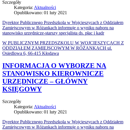
Szczegóły
Kategoria:
Aktualności
Opublikowano: 01 luty 2021
Dyrektor Publicznego Przedszkola w Wojcieszycach z Oddziałem
Zamiejscowym w Różankach informuje o wyniku naboru na
stanowisko urzędnicze-starszy specjalista ds. płac i kadr
W PUBLICZNYM PRZEDSZKOLU W WOJCIESZYCACH Z
ODDZIAŁEM ZAMIEJSCOWYM W RÓŻANKACH ul.
Osiedlowa 6, 66-415 Kłodawa
INFORMACJA O WYBORZE NA
STANOWISKO KIEROWNICZE
URZĘDNICZE – GŁÓWNY
KSIĘGOWY
Szczegóły
Kategoria:
Aktualności
Opublikowano: 01 luty 2021
Dyrektor Publicznego Przedszkola w Wojcieszycach z Oddziałem
Zamiejscowym w Różankach informuje o wyniku naboru na